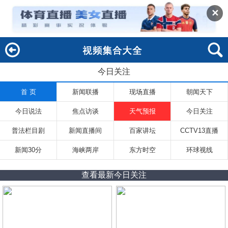
✕
今日关注
回
索
首 页
新闻联播
现场直播
朝闻天下
今日说法
焦点访谈
天气预报
今日关注
普法栏目剧
新闻直播间
百家讲坛
CCTV13直播
新闻30分
海峡两岸
东方时空
环球视线
查看最新今日关注