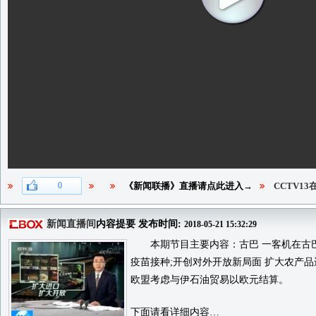
0
《新闻联播》直播请点此进入→
CCTV1
新闻直播间
内容提要 发布时间:
2018-05-21 15:32:29
本期节目主要内容：古巴 一客机在古巴坠毁
疫苗接种;开创对外开放新局面 扩大农产品
欧盟考虑与伊石油贸易以欧元结算。
下面请看详细内容…