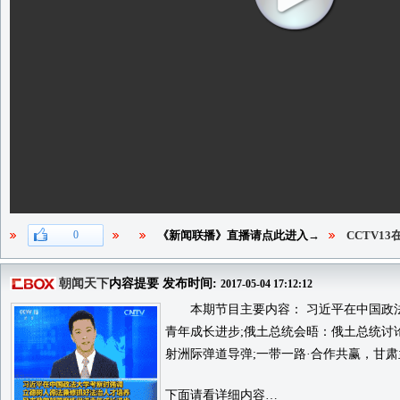
0
《新闻联播》直播请点此进入→
CCTV1
朝闻天下
内容提要 发布时间:
2017-05-04 17:12:12
本期节目主要内容： 习近平在中国政法
青年成长进步;俄土总统会晤：俄土总统讨
射洲际弹道导弹;一带一路·合作共赢，甘
下面请看详细内容…