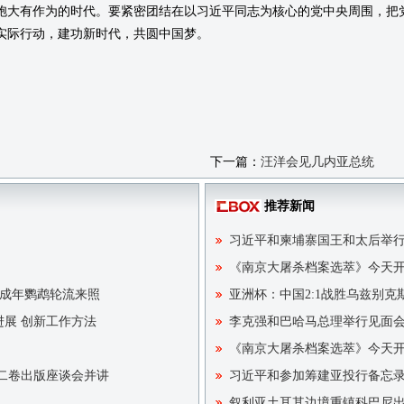
胞大有作为的时代。要紧密团结在以习近平同志为核心的党中央周围，把
实际行动，建功新时代，共圆中国梦。
。
下一篇：
汪洋会见几内亚总统
推荐新闻
习近平和柬埔寨国王和太后举
《南京大屠杀档案选萃》今天
 成年鹦鹉轮流来照
亚洲杯：中国2:1战胜乌兹别克
进展 创新工作方法
李克强和巴哈马总理举行见面
《南京大屠杀档案选萃》今天
二卷出版座谈会并讲
习近平和参加筹建亚投行备忘
叙利亚土耳其边境重镇科巴尼