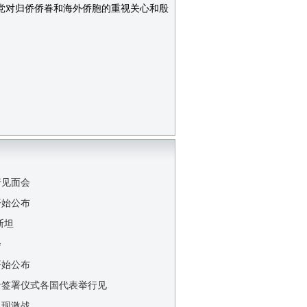
党对归侨侨眷和海外侨胞的重视关心和殷
行见面会
开始公布
斯坦
会
开始公布
录签署仪式各国代表举行见
出现激战