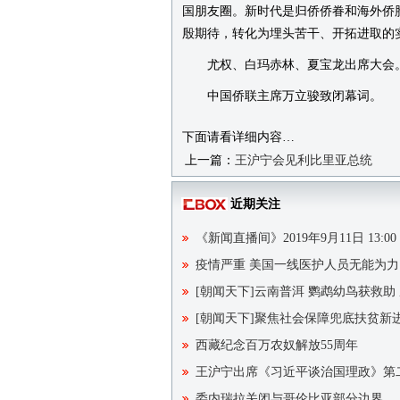
国朋友圈。新时代是归侨侨眷和海外侨
殷期待，转化为埋头苦干、开拓进取的
尤权、白玛赤林、夏宝龙出席大会
中国侨联主席万立骏致闭幕词。
下面请看详细内容…
上一篇：
王沪宁会见利比里亚总统
近期关注
《新闻直播间》2019年9月11日 13:00
疫情严重 美国一线医护人员无能为力
[朝闻天下]云南普洱 鹦鹉幼鸟获救助
[朝闻天下]聚焦社会保障兜底扶贫新
西藏纪念百万农奴解放55周年
王沪宁出席《习近平谈治国理政》第
委内瑞拉关闭与哥伦比亚部分边界