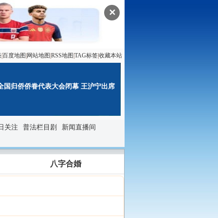
✕
谈
|
百度地图
|
网站地图
|
RSS地图
|
TAG标签
|
收藏本站
全国归侨侨眷代表大会闭幕 王沪宁出席
日关注
普法栏目剧
新闻直播间
八字合婚