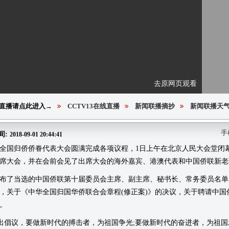
去原网页观看
直播请点此进入→
CCTV13在线直播
新闻联播摘抄
新闻联播天
手
间:
2018-09-01 20:44:41
国归侨侨眷代表大会圆满完成各项议程，1日上午在北京人民大会堂闭幕
席大会，并在会前会见了出席大会的海外嘉宾、港澳代表和中国侨联新老
了当选的中国侨联第十届委员会主席、副主席、秘书长、常务委员名单
，关于《中华全国归国华侨联合会章程(修正案)》的决议，关于聘请中
。
议，要做新时代的搏击者，为祖国争光;要做新时代的奋进者，为祖国发