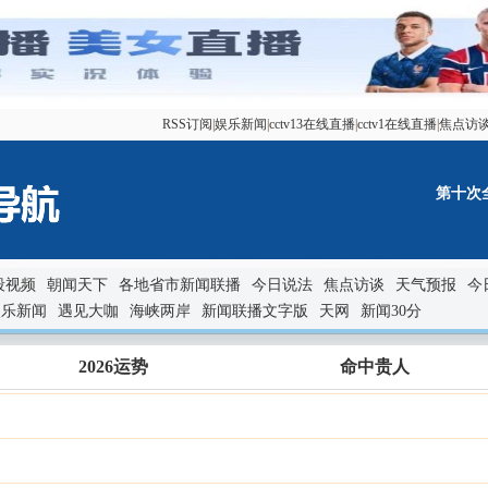
RSS订阅
|
娱乐新闻
|
cctv13在线直播
|
cctv1在线直播
|
焦点访
第十次
段视频
朝闻天下
各地省市新闻联播
今日说法
焦点访谈
天气预报
今
娱乐新闻
遇见大咖
海峡两岸
新闻联播文字版
天网
新闻30分
2026运势
命中贵人