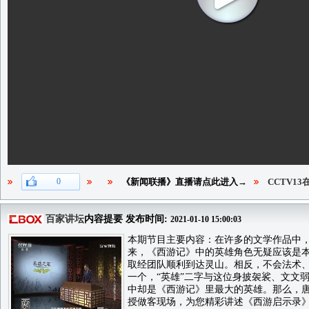
0
《新闻联播》直播请点此进入→
CCTV1
百家讲坛
内容提要 发布时间:
2021-01-10 15:00:03
本期节目主要内容：在许多的文学作品中
来，《西游记》中的英雄角色无疑应该是
取经团队顺利到达灵山。相反，不会法术
一个，“英雄”二字与这位身披袈裟、文文
中却是《西游记》里最大的英雄。那么，
授做客现场，为您精彩讲述《西游启示录》第六