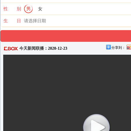
性 别
男
女
生 日
分享到：
今天新闻联播
：2020-12-23