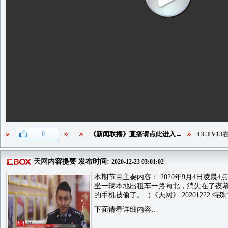
0
《新闻联播》直播请点此进入→
CCTV1
天网
内容提要 发布时间:
2020-12-23 03:01:02
本期节目主要内容： 2020年9月4日凌
坐一辆本地出租车一路向北，消失在了夜
的手机被偷了。（《天网》 20201222 特殊
下面请看详细内容…