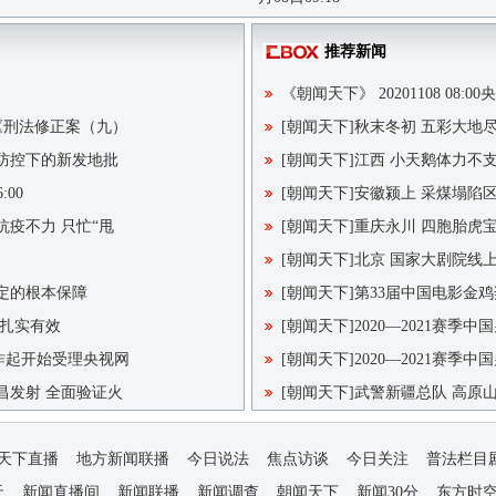
推荐新闻
《朝闻天下》 20201108 08:00
频 《刑法修正案（九）
[朝闻天下]秋末冬初 五彩大地尽
情防控下的新发地批
[朝闻天下]江西 小天鹅体力不
:00
[朝闻天下]安徽颍上 采煤塌陷
抗疫不力 只忙“甩
[朝闻天下]重庆永川 四胞胎虎
[朝闻天下]北京 国家大剧院线
定的根本保障
[朝闻天下]第33届中国电影金
 扎实有效
[朝闻天下]2020—2021赛季
请昨起开始受理央视网
[朝闻天下]2020—2021赛季
昌发射 全面验证火
[朝闻天下]武警新疆总队 高原
天下直播
地方新闻联播
今日说法
焦点访谈
今日关注
普法栏目
天
新闻直播间
新闻联播
新闻调查
朝闻天下
新闻30分
东方时