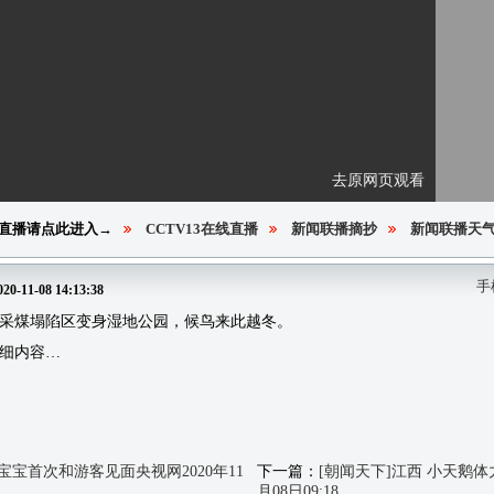
去原网页观看
直播请点此进入→
CCTV13在线直播
新闻联播摘抄
新闻联播天
手
020-11-08 14:13:38
采煤塌陷区变身湿地公园，候鸟来此越冬。
细内容…
宝宝首次和游客见面央视网2020年11
下一篇：
[朝闻天下]江西 小天鹅体
月08日09:18