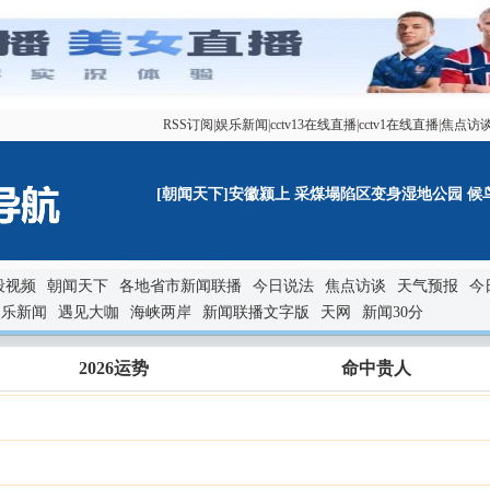
RSS订阅
|
娱乐新闻
|
cctv13在线直播
|
cctv1在线直播
|
焦点访
[朝闻天下]安徽颍上 采煤塌陷区变身湿地公园 候鸟来此
段视频
朝闻天下
各地省市新闻联播
今日说法
焦点访谈
天气预报
今
娱乐新闻
遇见大咖
海峡两岸
新闻联播文字版
天网
新闻30分
2026运势
命中贵人