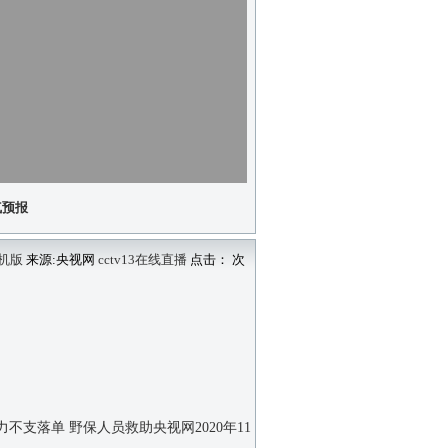
气预报
机版
来源:央视网
cctv13在线直播
点击：
次
力不支落单 野保人员救助央视网2020年11