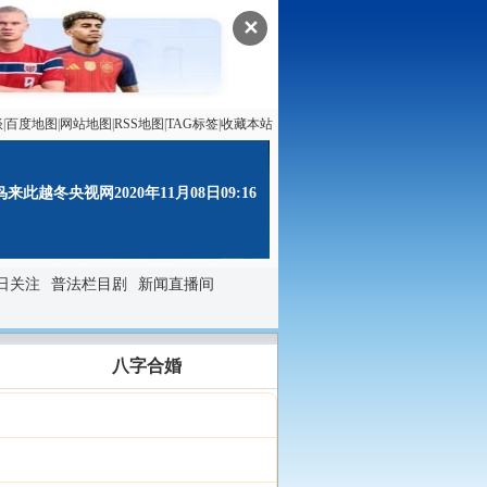
✕
谈
|
百度地图
|
网站地图
|
RSS地图
|
TAG标签
|
收藏本站
越冬央视网2020年11月08日09:16
日关注
普法栏目剧
新闻直播间
八字合婚