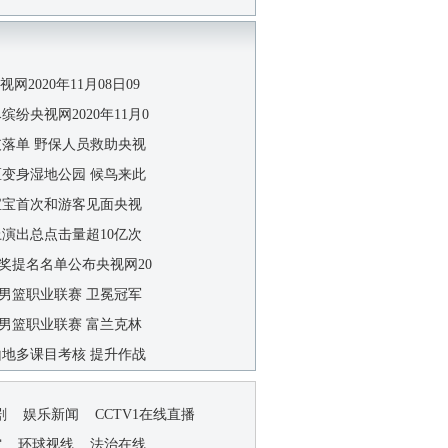
央视网2020年11月08日09
缤纷央视网2020年11月0
支落单 野保人员救助央视
区变身湿地公园 候鸟来此
宝宝首次和游客见面央视
上演出总点击量超10亿次
鸡奖提名名单公布央视网20
中国男篮职业联赛 卫冕冠军
中国男篮职业联赛 富兰克林
山地多课目考核 提升作战
剧
娱乐新闻
CCTV1在线直播
空
环球视线
法治在线