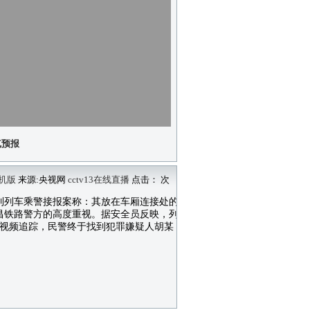
气预报
机版
来源:央视网
cctv13在线直播
点击：
次
匆找到列车乘警接报案称：其放在车厢连接处的
南昌铁路警方的高度重视。据安全员反映，列
视频追踪，民警终于找到犯罪嫌疑人胡某