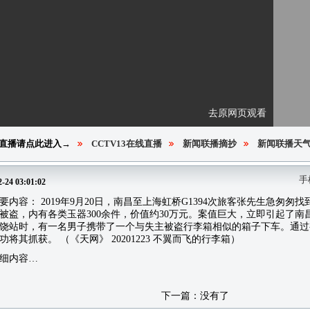
去原网页观看
直播请点此进入→
CCTV13在线直播
新闻联播摘抄
新闻联播天
手
2-24 03:01:02
要内容： 2019年9月20日，南昌至上海虹桥G1394次旅客张先生急匆
被盗，内有各类玉器300余件，价值约30万元。案值巨大，立即引起了
饶站时，有一名男子携带了一个与失主被盗行李箱相似的箱子下车。通过
将其抓获。 （《天网》 20201223 不翼而飞的行李箱）
细内容…
下一篇：没有了