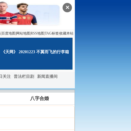
✕
谈
|
百度地图
|
网站地图
|
RSS地图
|
TAG标签
|
收藏本站
《天网》 20201223 不翼而飞的行李箱
日关注
普法栏目剧
新闻直播间
八字合婚