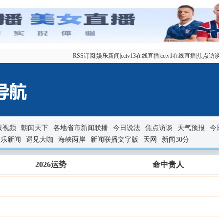
RSS订阅
|
娱乐新闻
|
cctv13在线直播
|
cctv1在线直播
|
焦点访
段视频
朝闻天下
各地省市新闻联播
今日说法
焦点访谈
天气预报
今
娱乐新闻
遇见大咖
海峡两岸
新闻联播文字版
天网
新闻30分
2026运势
命中贵人