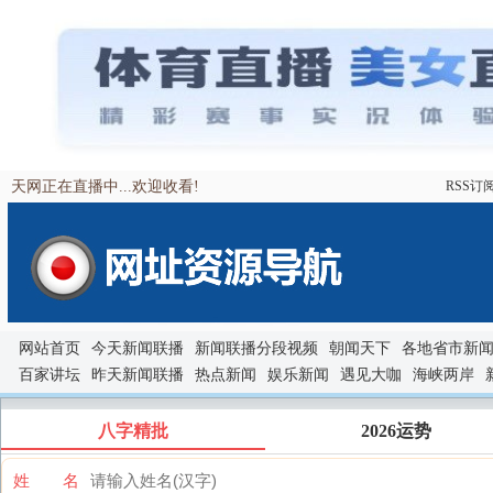
天网正在直播中...欢迎收看!
RSS订
网站首页
今天新闻联播
新闻联播分段视频
朝闻天下
各地省市新
百家讲坛
昨天新闻联播
热点新闻
娱乐新闻
遇见大咖
海峡两岸
八字精批
2026运势
姓 名