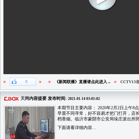
0
《新闻联播》直播请点此进入→
CCTV1
天网
内容提要 发布时间:
2021-01-14 03:01:02
本期节目主要内容： 2020年2月2日上
早晨不同寻常，好不容易才把门打开，店
档香烟。临沂市蒙阴市公安局垛庄派出所民警赶
下面请看详细内容…