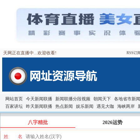
天网正在直播中...欢迎收看!
RSS订
网站首页
今天新闻联播
新闻联播分段视频
朝闻天下
各地省市新
百家讲坛
昨天新闻联播
热点新闻
娱乐新闻
遇见大咖
海峡两岸
八字精批
2026运势
姓 名