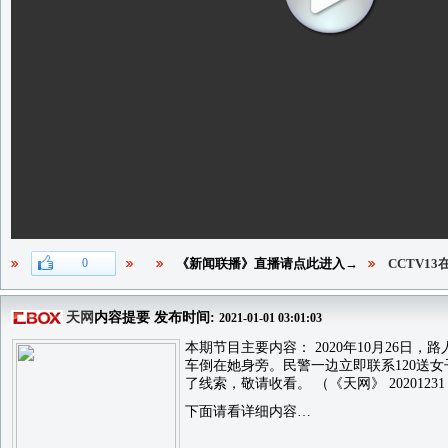
0
《新闻联播》直播请点此进入→
CCTV1
天网
内容提要 发布时间:
2021-01-01 03:01:03
本期节目主要内容： 2020年10月26
车倒在她身旁。民警一边立即联系120送
了线索，敬请收看。 （《天网》 20201231
下面请看详细内容…